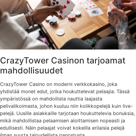
CrazyTower Casinon tarjoamat
mahdollisuudet
CrazyTower Casino on moderni verkkokasino, joka
yhdistää monet edut, jotka houkuttelevat pelaajia. Tässä
ympäristössä on mahdollista nauttia laajasta
pelivalikoimasta, johon kuuluu niin kolikkopelejä kuin live-
pelejä. Uusille asiakkaille tarjotaan houkuttelevia bonuksia,
mikä mahdollistaa pelaamisen aloittamisen nopeasti ja
edullisesti. Näin pelaajat voivat kokeilla erilaisia pelejä
ilman suurta taloudellista panostusta.