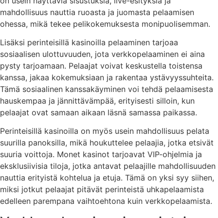
on usein näyttäviä sisustuksia, live-esityksiä ja
mahdollisuus nauttia ruoasta ja juomasta pelaamisen
ohessa, mikä tekee pelikokemuksesta monipuolisemman.
Lisäksi perinteisillä kasinoilla pelaaminen tarjoaa
sosiaalisen ulottuvuuden, jota verkkopelaaminen ei aina
pysty tarjoamaan. Pelaajat voivat keskustella toistensa
kanssa, jakaa kokemuksiaan ja rakentaa ystävyyssuhteita.
Tämä sosiaalinen kanssakäyminen voi tehdä pelaamisesta
hauskempaa ja jännittävämpää, erityisesti silloin, kun
pelaajat ovat samaan aikaan läsnä samassa paikassa.
Perinteisillä kasinoilla on myös usein mahdollisuus pelata
suurilla panoksilla, mikä houkuttelee pelaajia, jotka etsivät
suuria voittoja. Monet kasinot tarjoavat VIP-ohjelmia ja
eksklusiivisia tiloja, jotka antavat pelaajille mahdollisuuden
nauttia erityistä kohtelua ja etuja. Tämä on yksi syy siihen,
miksi jotkut pelaajat pitävät perinteistä uhkapelaamista
edelleen parempana vaihtoehtona kuin verkkopelaamista.