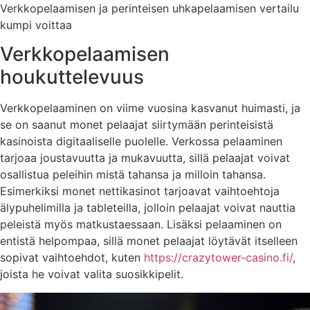
Verkkopelaamisen ja perinteisen uhkapelaamisen vertailu
kumpi voittaa
Verkkopelaamisen
houkuttelevuus
Verkkopelaaminen on viime vuosina kasvanut huimasti, ja
se on saanut monet pelaajat siirtymään perinteisistä
kasinoista digitaaliselle puolelle. Verkossa pelaaminen
tarjoaa joustavuutta ja mukavuutta, sillä pelaajat voivat
osallistua peleihin mistä tahansa ja milloin tahansa.
Esimerkiksi monet nettikasinot tarjoavat vaihtoehtoja
älypuhelimilla ja tableteilla, jolloin pelaajat voivat nauttia
peleistä myös matkustaessaan. Lisäksi pelaaminen on
entistä helpompaa, sillä monet pelaajat löytävät itselleen
sopivat vaihtoehdot, kuten
https://crazytower-casino.fi/
,
joista he voivat valita suosikkipelit.