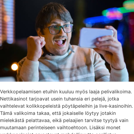
Verkkopelaamisen etuihin kuuluu myös laaja pelivalikoima.
Nettikasinot tarjoavat usein tuhansia eri pelejä, jotka
vaihtelevat kolikkopeleistä pöytäpeleihin ja live-kasinoihin.
Tämä valikoima takaa, että jokaiselle löytyy jotakin
mielekästä pelattavaa, eikä pelaajien tarvitse tyytyä vain
muutamaan perinteiseen vaihtoehtoon. Lisäksi monet