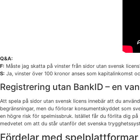
Q&A:
F:
Måste jag skatta på vinster från sidor utan svensk licens
S:
Ja, vinster över 100 kronor anses som kapitalinkomst o
Registrering utan BankID – en van
Att spela på sidor utan svensk licens innebär att du använ
begränsningar, men du förlorar konsumentskyddet som sve
en högre risk för spelmissbruk. Istället får du förlita dig 
medvetet om att du står utanför det svenska trygghetssys
Fördelar med spelplattformar