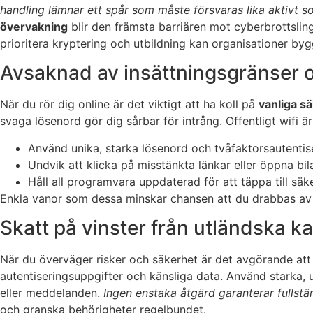
handling lämnar ett spår som måste försvaras lika aktivt s
övervakning
blir den främsta barriären mot cyberbrottsli
prioritera kryptering och utbildning kan organisationer byg
Avsaknad av insättningsgränser o
När du rör dig online är det viktigt att ha koll på
vanliga sä
svaga lösenord gör dig sårbar för intrång. Offentligt wifi ä
Använd unika, starka lösenord och tvåfaktorsautentis
Undvik att klicka på misstänkta länkar eller öppna bi
Håll all programvara uppdaterad för att täppa till säk
Enkla vanor som dessa minskar chansen att du drabbas av id
Skatt på vinster från utländska k
När du överväger risker och säkerhet är det avgörande att id
autentiseringsuppgifter och känsliga data. Använd starka, 
eller meddelanden.
Ingen enstaka åtgärd garanterar fullstä
och granska behörigheter regelbundet.