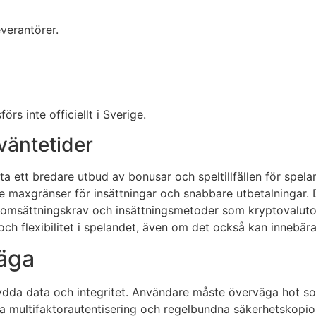
everantörer.
rs inte officiellt i Sverige.
väntetider
a ett bredare utbud av bonusar och speltillfällen för spela
e maxgränser för insättningar och snabbare utbetalningar. D
g omsättningskrav och insättningsmetoder som kryptovalutor
t och flexibilitet i spelandet, även om det också kan inneb
väga
dda data och integritet. Användare måste överväga hot som
a multifaktorautentisering och regelbundna säkerhetskopior