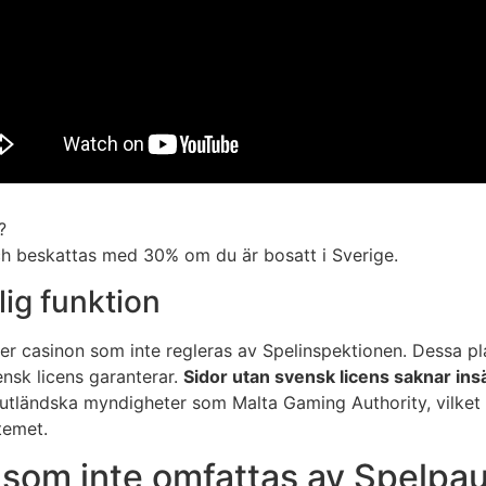
?
ch beskattas med 30% om du är bosatt i Sverige.
lig funktion
der casinon som inte regleras av Spelinspektionen. Dessa pl
nsk licens garanterar.
Sidor utan svensk licens saknar ins
på utländska myndigheter som Malta Gaming Authority, vilket 
temet.
 som inte omfattas av Spelpa