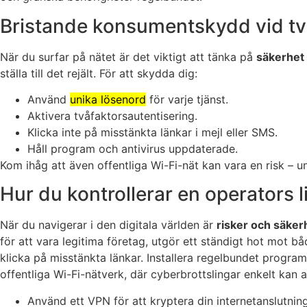
Bristande konsumentskydd vid tv
När du surfar på nätet är det viktigt att tänka på
säkerhet 
ställa till det rejält. För att skydda dig:
Använd
unika lösenord
för varje tjänst.
Aktivera tvåfaktorsautentisering.
Klicka inte på misstänkta länkar i mejl eller SMS.
Håll program och antivirus uppdaterade.
Kom ihåg att även offentliga Wi-Fi-nät kan vara en risk – u
Hur du kontrollerar en operators 
När du navigerar i den digitala världen är
risker och säker
för att vara legitima företag, utgör ett ständigt hot mot b
klicka på misstänkta länkar. Installera regelbundet progra
offentliga Wi-Fi-nätverk, där cyberbrottslingar enkelt kan a
Använd ett VPN för att kryptera din internetanslutnin