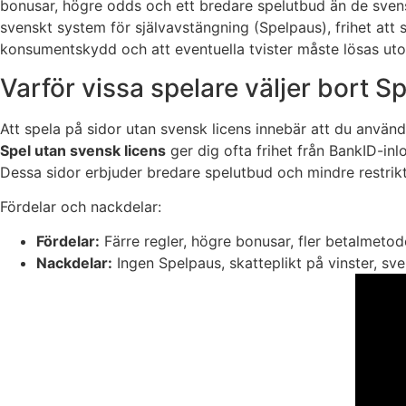
bonusar, högre odds och ett bredare spelutbud än de svens
svenskt system för självavstängning (Spelpaus), frihet att
konsumentskydd och att eventuella tvister måste lösas ut
Varför vissa spelare väljer bort S
Att spela på sidor utan svensk licens innebär att du använd
Spel utan svensk licens
ger dig ofta frihet från BankID-in
Dessa sidor erbjuder bredare spelutbud och mindre restrik
Fördelar och nackdelar:
Fördelar:
Färre regler, högre bonusar, fler betalmeto
Nackdelar:
Ingen Spelpaus, skatteplikt på vinster, sv