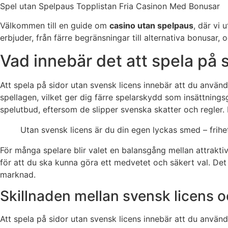
Spel utan Spelpaus Topplistan Fria Casinon Med Bonusar
Välkommen till en guide om
casino utan spelpaus
, där vi 
erbjuder, från färre begränsningar till alternativa bonusar,
Vad innebär det att spela på 
Att spela på sidor utan svensk licens innebär att du använ
spellagen, vilket ger dig färre spelarskydd som insättning
spelutbud, eftersom de slipper svenska skatter och regler. R
Utan svensk licens är du din egen lyckas smed – frih
För många spelare blir valet en balansgång mellan attrakt
för att du ska kunna göra ett medvetet och säkert val. De
marknad.
Skillnaden mellan svensk licens o
Att spela på sidor utan svensk licens innebär att du använ