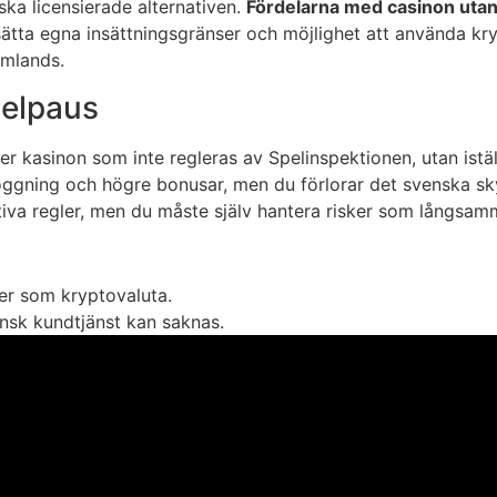
ka licensierade alternativen.
Fördelarna med casinon utan
 sätta egna insättningsgränser och möjlighet att använda k
omlands.
pelpaus
er kasinon som inte regleras av Spelinspektionen, utan istäl
loggning och högre bonusar, men du förlorar det svenska s
tiva regler, men du måste själv hantera risker som långsa
der som kryptovaluta.
ensk kundtjänst kan saknas.