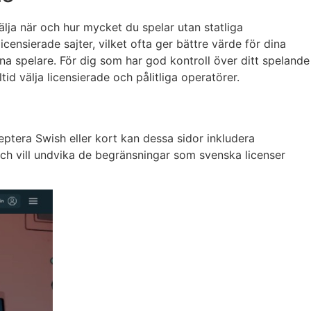
älja när och hur mycket du spelar utan statliga
censierade sajter, vilket ofta ger bättre värde för dina
rna spelare. För dig som har god kontroll över ditt spelande
ltid välja licensierade och pålitliga operatörer.
ceptera Swish eller kort kan dessa sidor inkludera
och vill undvika de begränsningar som svenska licenser