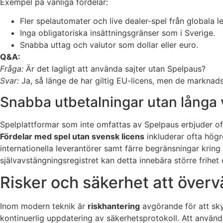
Exempel på vanliga fördelar:
Fler spelautomater och live dealer-spel från globala l
Inga obligatoriska insättningsgränser som i Sverige.
Snabba uttag och valutor som dollar eller euro.
Q&A:
Fråga:
Är det lagligt att använda sajter utan Spelpaus?
Svar:
Ja, så länge de har giltig EU-licens, men de marknadsfö
Snabba utbetalningar utan långa 
Spelplattformar som inte omfattas av Spelpaus erbjuder oft
Fördelar med spel utan svensk licens
inkluderar ofta högr
internationella leverantörer samt färre begränsningar krin
självavstängningsregistret kan detta innebära större frihe
Risker och säkerhet att över
Inom modern teknik är
riskhantering
avgörande för att sky
kontinuerlig uppdatering av säkerhetsprotokoll. Att använd