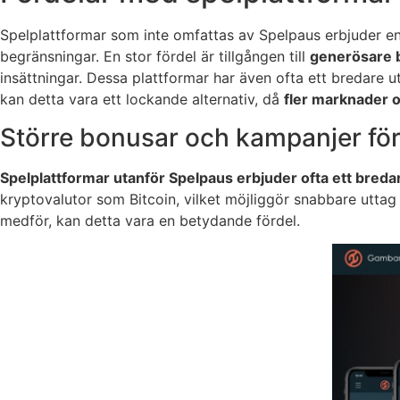
Spelplattformar som inte omfattas av Spelpaus erbjuder en 
begränsningar. En stor fördel är tillgången till
generösare b
insättningar. Dessa plattformar har även ofta ett bredare u
kan detta vara ett lockande alternativ, då
fler marknader o
Större bonusar och kampanjer för
Spelplattformar utanför Spelpaus erbjuder ofta ett bredar
kryptovalutor som Bitcoin, vilket möjliggör snabbare uttag
medför, kan detta vara en betydande fördel.