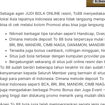
Sebagai agen JUDI BOLA ONLINE resmi, To88 menyediakan p
lokal Asia tepatnya Indonesia secara tidak langsung memp
bisa di cek melalui kolom Promosi atau bisa juga langsun
Nikmati berbagai tipe taruhan seperti Handicap, Over
Dimana metode deposit To 88 bola terpercaya mulai l
BRI, BNI, MANDIRI, CIMB NIAGA, DANAMON, MANDIRI
Tersedia juga bonus cashback, rollingan mingguan, hi
Situs judi bola terbesar dengan kumpulan provider p
Bergabunglah sekarang di situs judi online resmi dan 
To 88 sudah berdiri beberapa tahun terakhir ini dan sud
kenyamanan kepada Seluruh Member yang bermain di situ
bagi para pemain di Indonesia. Dimana metode deposit To
lokal Indonesia seperti BCA, BRI, BNI, MANDIRI, CIMB N
juga mengadakan berbagai Promo Bonus dan Juga Event – E
yang tinggi dan didukung promo menarik yang mudah dik
Agen To 88 bola juga telah mempersiapkan segala jenis p