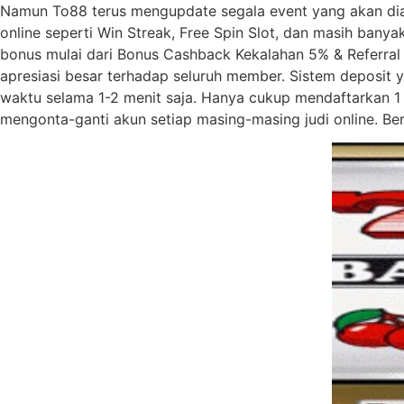
Namun To88 terus mengupdate segala event yang akan di
online seperti Win Streak, Free Spin Slot, dan masih ban
bonus mulai dari Bonus Cashback Kekalahan 5% & Referral
apresiasi besar terhadap seluruh member. Sistem deposi
waktu selama 1-2 menit saja. Hanya cukup mendaftarkan 1 
mengonta-ganti akun setiap masing-masing judi online. Ber