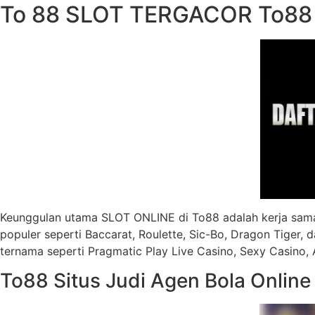
To 88 SLOT TERGACOR To88
Keunggulan utama SLOT ONLINE di To88 adalah kerja sama 
populer seperti Baccarat, Roulette, Sic-Bo, Dragon Tiger
ternama seperti Pragmatic Play Live Casino, Sexy Casino,
To88 Situs Judi Agen Bola Online