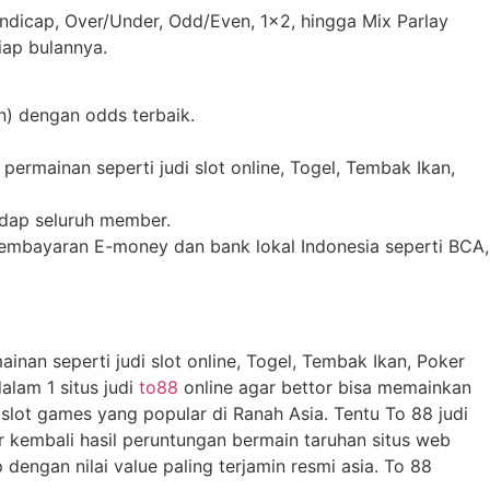
andicap, Over/Under, Odd/Even, 1×2, hingga Mix Parlay
iap bulannya.
n) dengan odds terbaik.
rmainan seperti judi slot online, Togel, Tembak Ikan,
adap seluruh member.
pembayaran E-money dan bank lokal Indonesia seperti BCA,
an seperti judi slot online, Togel, Tembak Ikan, Poker
lam 1 situs judi
to88
online agar bettor bisa memainkan
 slot games yang popular di Ranah Asia. Tentu To 88 judi
r kembali hasil peruntungan bermain taruhan situs web
dengan nilai value paling terjamin resmi asia. To 88