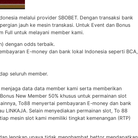
donesia melalui provider SBOBET. Dengan transaksi bank
pergian jauh ke mesin transkasi. Untuk Event dan Bonus
am Full untuk melayani member kami.
n) dengan odds terbaik.
pembayaran E-money dan bank lokal Indonesia seperti BCA,
adap seluruh member.
tuk menjaga data data member kami serta memberikan
n Bonus New Member 50% khusus untuk permainan slot
na lainnya, To88 menyertai pembayaran E-money dan bank
u LINKAJA. Selain menyediakan permainan slot, To 88
iap mesin slot kami memiliki tingkat kemenangan (RTP)
n dan lengkap upaya tidak menghambat bettor mendapatkan