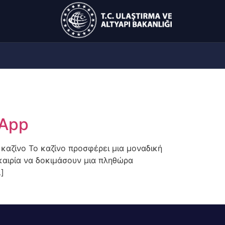
 App
ν καζίνο Το καζίνο προσφέρει μια μοναδική
υκαιρία να δοκιμάσουν μια πληθώρα
]