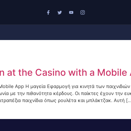
n at the Casino with a Mobile
a Mobile App Η μαγεία Εφαρμογή για κινητά των παιχνιδιώ
ωνία με την πιθανότητα κέρδους. Οι παίκτες έχουν την ε
ιτραπέζια παιχνίδια όπως ρουλέτα και μπλάκτζακ. Αυτή […