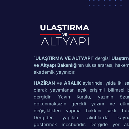
“
ULAŞTIRMA VE ALTYAPI
” dergisi
Ulaştır
ve Altyapı Bakanlığı
nın ulusalararası, hakeml
akademik yayınıdır.
HAZİRAN
ve
ARALIK
aylarında, yılda iki sa
olarak yayımlanan açık erişimli bilimsel b
dergidir. Yayın Kurulu, yazının özü
dokunmaksızın gerekli yazım ve cüm
değişiklikleri yapma hakkını saklı tuta
Dergiden yapılan alıntılarda kayn
göstermek mecburidir. Dergide yer al