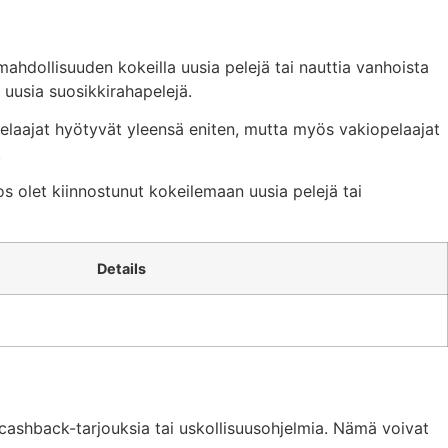
mahdollisuuden kokeilla uusia pelejä tai nauttia vanhoista
 uusia suosikkirahapelejä.
pelaajat hyötyvät yleensä eniten, mutta myös vakiopelaajat
.
os olet kiinnostunut kokeilemaan uusia pelejä tai
Details
 cashback-tarjouksia tai uskollisuusohjelmia. Nämä voivat