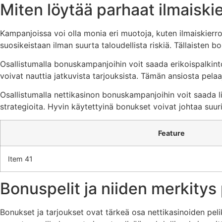
Miten löytää parhaat ilmaiski
Kampanjoissa voi olla monia eri muotoja, kuten ilmaiskierro
suosikeistaan ilman suurta taloudellista riskiä. Tällaisten 
Osallistumalla bonuskampanjoihin voit saada erikoispalkinto
voivat nauttia jatkuvista tarjouksista. Tämän ansiosta pela
Osallistumalla nettikasinon bonuskampanjoihin voit saada lis
strategioita. Hyvin käytettyinä bonukset voivat johtaa suur
Feature
Item 41
Bonuspelit ja niiden merkitys
Bonukset ja tarjoukset ovat tärkeä osa nettikasinoiden peli