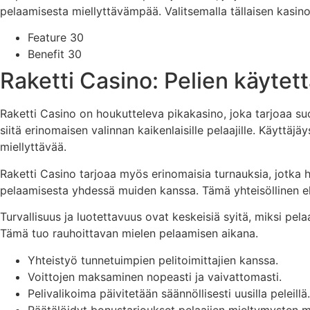
pelaamisesta miellyttävämpää. Valitsemalla tällaisen kasino
Feature 30
Benefit 30
Raketti Casino: Pelien käytettä
Raketti Casino on houkutteleva pikakasino, joka tarjoaa suom
siitä erinomaisen valinnan kaikenlaisille pelaajille. Käyttä
miellyttävää.
Raketti Casino tarjoaa myös erinomaisia turnauksia, jotka ho
pelaamisesta yhdessä muiden kanssa. Tämä yhteisöllinen e
Turvallisuus ja luotettavuus ovat keskeisiä syitä, miksi pel
Tämä tuo rauhoittavan mielen pelaamisen aikana.
Yhteistyö tunnetuimpien pelitoimittajien kanssa.
Voittojen maksaminen nopeasti ja vaivattomasti.
Pelivalikoima päivitetään säännöllisesti uusilla peleillä.
Räätälöidyt bonustarjoukset pelaajien mieltymysten 