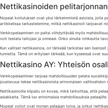
Nettikasinoiden pelitarjonna
Nopeat kotiutukset ovat yksi tärkeimmistä asioista, joita p
artikkelissa tarkastelemme, mitkä nettikasinoit tarjoavat 
Verkkopelaaminen on paitsi viihdyttävää myös mahdollisuus v
voit testata taitojasi ja onneasi. Onko sinulla rohkeutta tavo
Kun valitset nettikasinoa, on tärkeää tarkistaa sen lisenssi
tunnetta. Tämä on erityisen tärkeää, kun kyseessä ovat su
Nettikasino AY: Yhteisön osa
Verkkopelaaminen tarjoaa mahdollisuuden pelata suosikkipel
joustavuus tekee nettikasinoista erinomaisen vaihtoehdon mo
Nettikasinoilla kilpailu on kovaa, mikä tarkoittaa, että pe
asiakkaita. Tämä luo erinomaisia mahdollisuuksia pelaajille.
Nopeat voitot ovat monen pelaajan toive, ja jotkut nettikas