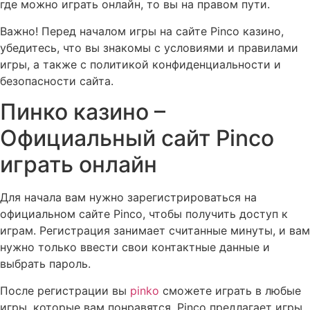
где можно играть онлайн, то вы на правом пути.
Важно! Перед началом игры на сайте Pinco казино,
убедитесь, что вы знакомы с условиями и правилами
игры, а также с политикой конфиденциальности и
безопасности сайта.
Пинко казино –
Официальный сайт Pinco
играть онлайн
Для начала вам нужно зарегистрироваться на
официальном сайте Pinco, чтобы получить доступ к
играм. Регистрация занимает считанные минуты, и вам
нужно только ввести свои контактные данные и
выбрать пароль.
После регистрации вы
pinko
сможете играть в любые
игры, которые вам понравятся. Pinco предлагает игры