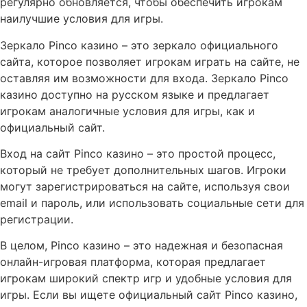
регулярно обновляется, чтобы обеспечить игрокам
наилучшие условия для игры.
Зеркало Pinco казино – это зеркало официального
сайта, которое позволяет игрокам играть на сайте, не
оставляя им возможности для входа. Зеркало Pinco
казино доступно на русском языке и предлагает
игрокам аналогичные условия для игры, как и
официальный сайт.
Вход на сайт Pinco казино – это простой процесс,
который не требует дополнительных шагов. Игроки
могут зарегистрироваться на сайте, используя свои
email и пароль, или использовать социальные сети для
регистрации.
В целом, Pinco казино – это надежная и безопасная
онлайн-игровая платформа, которая предлагает
игрокам широкий спектр игр и удобные условия для
игры. Если вы ищете официальный сайт Pinco казино,