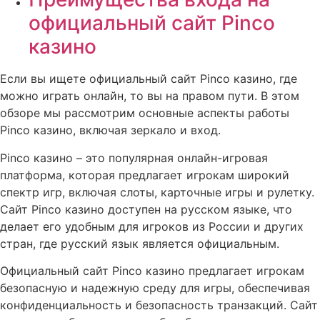
официальный сайт Pinco
казино
Если вы ищете официальный сайт Pinco казино, где
можно играть онлайн, то вы на правом пути. В этом
обзоре мы рассмотрим основные аспекты работы
Pinco казино, включая зеркало и вход.
Pinco казино – это популярная онлайн-игровая
платформа, которая предлагает игрокам широкий
спектр игр, включая слоты, карточные игры и рулетку.
Сайт Pinco казино доступен на русском языке, что
делает его удобным для игроков из России и других
стран, где русский язык является официальным.
Официальный сайт Pinco казино предлагает игрокам
безопасную и надежную среду для игры, обеспечивая
конфиденциальность и безопасность транзакций. Сайт