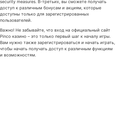
security measures. В-третьих, вы сможете получать
доступ к различным бонусам и акциям, которые
доступны только для зарегистрированных
пользователей.
Важно! Не забывайте, что вход на официальный сайт
Pinco казино – это только первый шаг к началу игры.
Вам нужно также зарегистрироваться и начать играть,
чтобы начать получать доступ к различным функциям
и возможностям.