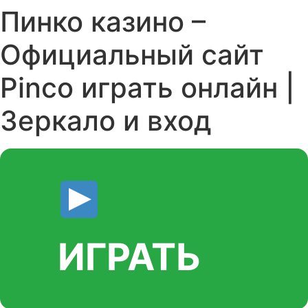
Пинко казино –
Официальный сайт
Pinco играть онлайн |
Зеркало и вход
ИГРАТЬ