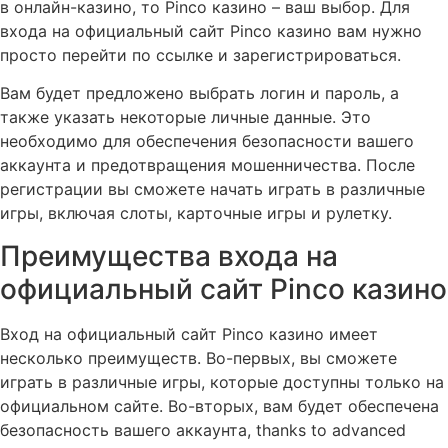
в онлайн-казино, то Pinco казино – ваш выбор. Для
входа на официальный сайт Pinco казино вам нужно
просто перейти по ссылке и зарегистрироваться.
Вам будет предложено выбрать логин и пароль, а
также указать некоторые личные данные. Это
необходимо для обеспечения безопасности вашего
аккаунта и предотвращения мошенничества. После
регистрации вы сможете начать играть в различные
игры, включая слоты, карточные игры и рулетку.
Преимущества входа на
официальный сайт Pinco казино
Вход на официальный сайт Pinco казино имеет
несколько преимуществ. Во-первых, вы сможете
играть в различные игры, которые доступны только на
официальном сайте. Во-вторых, вам будет обеспечена
безопасность вашего аккаунта, thanks to advanced