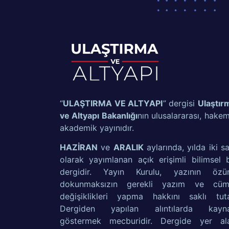
“
ULAŞTIRMA VE ALTYAPI
” dergisi
Ulaştır
ve Altyapı Bakanlığı
nın ulusalararası, hakeml
akademik yayınıdır.
HAZİRAN
ve
ARALIK
aylarında, yılda iki sa
olarak yayımlanan açık erişimli bilimsel b
dergidir. Yayın Kurulu, yazının özü
dokunmaksızın gerekli yazım ve cüm
değişiklikleri yapma hakkını saklı tuta
Dergiden yapılan alıntılarda kayn
göstermek mecburidir. Dergide yer al