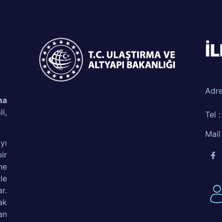
İ
Adre
ma
i,
Tel :
Mail
yı
ir
ne
le
r.
ak
an