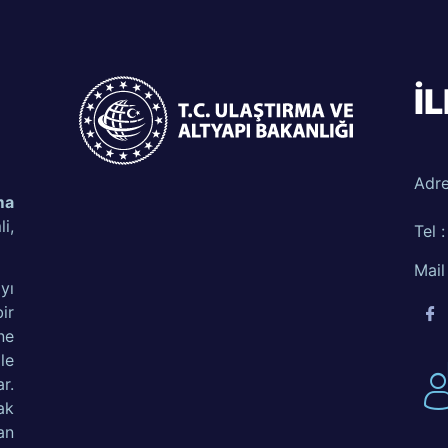
İ
Adre
ma
i,
Tel :
Mail
yı
ir
ne
le
r.
ak
an