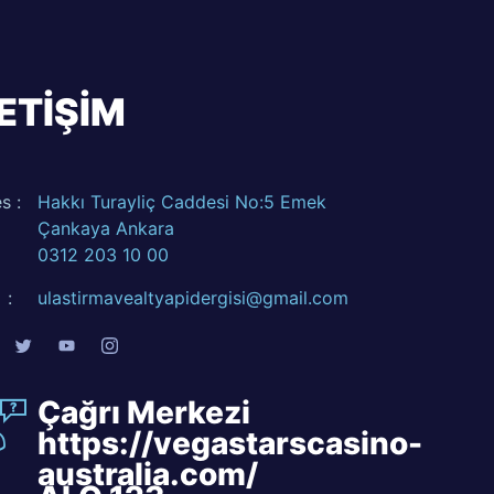
LETİŞİM
s :
Hakkı Turayliç Caddesi No:5 Emek
Çankaya Ankara
0312 203 10 00
 :
ulastirmavealtyapidergisi@gmail.com
Çağrı Merkezi
https://vegastarscasino-
australia.com/