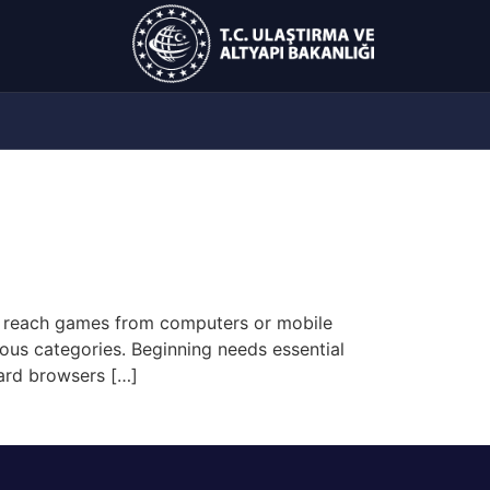
ers reach games from computers or mobile
ious categories. Beginning needs essential
dard browsers […]