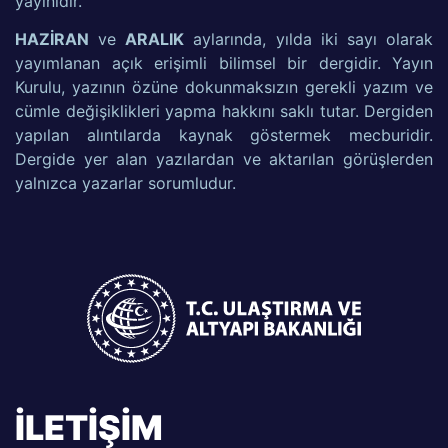
yayınıdır.
HAZİRAN
ve
ARALIK
aylarında, yılda iki sayı olarak
yayımlanan açık erişimli bilimsel bir dergidir. Yayın
Kurulu, yazının özüne dokunmaksızın gerekli yazım ve
cümle değişiklikleri yapma hakkını saklı tutar. Dergiden
yapılan alıntılarda kaynak göstermek mecburidir.
Dergide yer alan yazılardan ve aktarılan görüşlerden
yalnızca yazarlar sorumludur.
İLETİŞİM