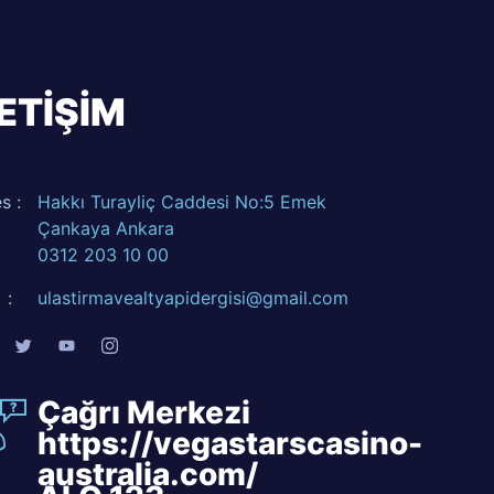
LETİŞİM
s :
Hakkı Turayliç Caddesi No:5 Emek
Çankaya Ankara
0312 203 10 00
 :
ulastirmavealtyapidergisi@gmail.com
Çağrı Merkezi
https://vegastarscasino-
australia.com/