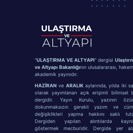
“
ULAŞTIRMA VE ALTYAPI
” dergisi
Ulaştır
ve Altyapı Bakanlığı
nın ulusalararası, hakeml
akademik yayınıdır.
HAZİRAN
ve
ARALIK
aylarında, yılda iki sa
olarak yayımlanan açık erişimli bilimsel b
dergidir. Yayın Kurulu, yazının özü
dokunmaksızın gerekli yazım ve cüm
değişiklikleri yapma hakkını saklı tuta
Dergiden yapılan alıntılarda kayn
göstermek mecburidir. Dergide yer al