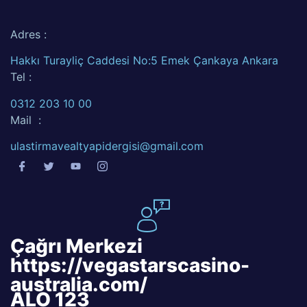
Adres :
Hakkı Turayliç Caddesi No:5 Emek Çankaya Ankara
Tel :
0312 203 10 00
Mail :
ulastirmavealtyapidergisi@gmail.com
Çağrı Merkezi
https://vegastarscasino-
australia.com/
ALO 123