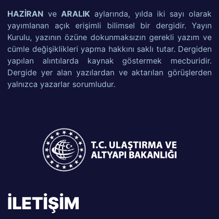
HAZİRAN
ve
ARALIK
aylarında, yılda iki sayı olarak
yayımlanan açık erişimli bilimsel bir dergidir. Yayın
Kurulu, yazının özüne dokunmaksızın gerekli yazım ve
cümle değişiklikleri yapma hakkını saklı tutar. Dergiden
yapılan alıntılarda kaynak göstermek mecburidir.
Dergide yer alan yazılardan ve aktarılan görüşlerden
yalnızca yazarlar sorumludur.
İLETİŞİM