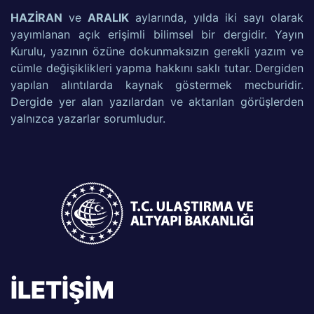
HAZİRAN
ve
ARALIK
aylarında, yılda iki sayı olarak
yayımlanan açık erişimli bilimsel bir dergidir. Yayın
Kurulu, yazının özüne dokunmaksızın gerekli yazım ve
cümle değişiklikleri yapma hakkını saklı tutar. Dergiden
yapılan alıntılarda kaynak göstermek mecburidir.
Dergide yer alan yazılardan ve aktarılan görüşlerden
yalnızca yazarlar sorumludur.
İLETİŞİM