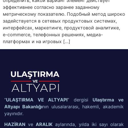
определить, какой вариант элемент действует
эффективнее согласно заранее заданному
метрическому показателю. Подобный метод широко
задействуется в сетевых продуктовых системах,
интерфейсах, маркетинге, продуктовой аналитике,
e-commerce, телефонных решениях, медиа-
платформах и на игровых […]
“
ULAŞTIRMA VE ALTYAPI
” dergisi
Ulaştırma ve
Altyapı Bakanlığı
nın ulusalararası, hakemli, akademik
yayınıdır.
HAZİRAN
ve
ARALIK
aylarında, yılda iki sayı olarak