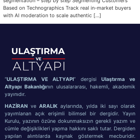
segmentation – step by step Segmenting Customers
Based on Technographics Track real in-market buyers
with AI moderation to scale authentic […]
“
ULAŞTIRMA VE ALTYAPI
” dergisi
Ulaştırma ve
Altyapı Bakanlığı
nın ulusalararası, hakemli, akademik
yayınıdır.
HAZİRAN
ve
ARALIK
aylarında, yılda iki sayı olarak
yayımlanan açık erişimli bilimsel bir dergidir. Yayın
Kurulu, yazının özüne dokunmaksızın gerekli yazım ve
cümle değişiklikleri yapma hakkını saklı tutar. Dergiden
yapılan alıntılarda kaynak göstermek mecburidir.