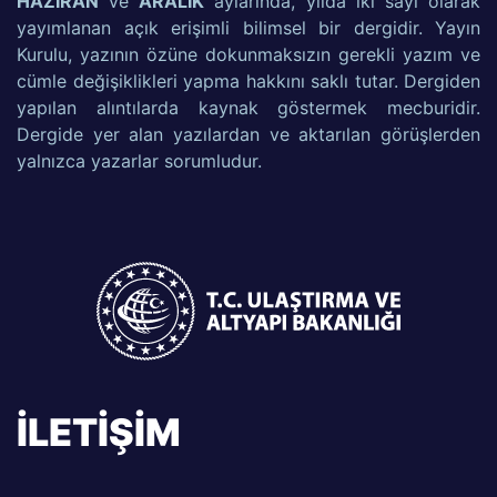
HAZİRAN
ve
ARALIK
aylarında, yılda iki sayı olarak
yayımlanan açık erişimli bilimsel bir dergidir. Yayın
Kurulu, yazının özüne dokunmaksızın gerekli yazım ve
cümle değişiklikleri yapma hakkını saklı tutar. Dergiden
yapılan alıntılarda kaynak göstermek mecburidir.
Dergide yer alan yazılardan ve aktarılan görüşlerden
yalnızca yazarlar sorumludur.
İLETİŞİM