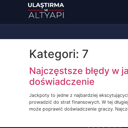
Kategori:
7
Najczęstsze błędy w j
doświadczenie
Jackpoty to jedne z najbardziej ekscytujący
prowadzić do strat finansowych. W tej długi
może poprawić doświadczenie graczy. Najczęs