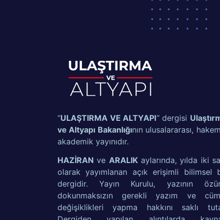
“
ULAŞTIRMA VE ALTYAPI
” dergisi
Ulaştır
ve Altyapı Bakanlığı
nın ulusalararası, hakeml
akademik yayınıdır.
HAZİRAN
ve
ARALIK
aylarında, yılda iki sa
olarak yayımlanan açık erişimli bilimsel b
dergidir. Yayın Kurulu, yazının özü
dokunmaksızın gerekli yazım ve cüm
değişiklikleri yapma hakkını saklı tuta
Dergiden yapılan alıntılarda kayn