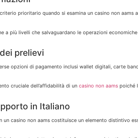
riterio prioritario quando si esamina un casino non aams affi
ne a più livelli che salvaguardano le operazioni economiche 
ei prelievi
rse opzioni di pagamento inclusi wallet digitali, carte banc
nto cruciale dell’affidabilità di un
casino non aams
poiché l
pporto in Italiano
in un casino non aams costituisce un elemento distintivo e