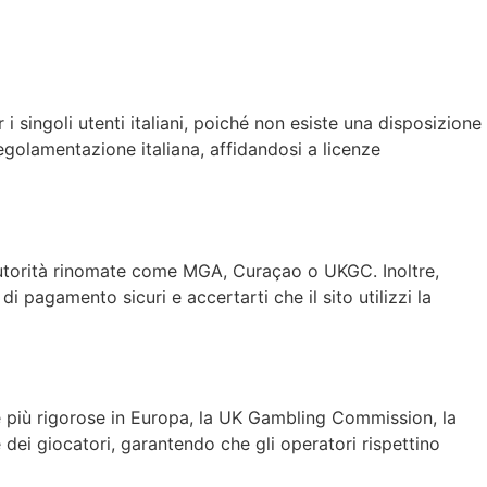
 singoli utenti italiani, poiché non esiste una disposizione
egolamentazione italiana, affidandosi a licenze
da autorità rinomate come MGA, Curaçao o UKGC. Inoltre,
di pagamento sicuri e accertarti che il sito utilizzi la
le più rigorose in Europa, la UK Gambling Commission, la
 dei giocatori, garantendo che gli operatori rispettino