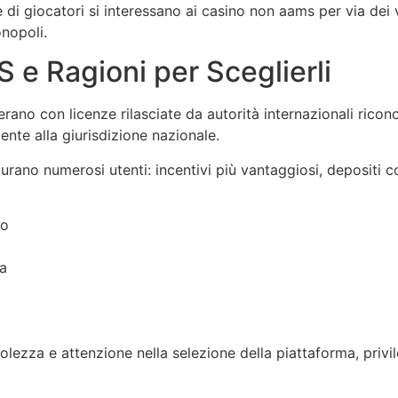
di giocatori si interessano ai casino non aams per via dei v
nopoli.
e Ragioni per Sceglierli
no con licenze rilasciate da autorità internazionali ricono
mente alla giurisdizione nazionale.
turano numerosi utenti: incentivi più vantaggiosi, depositi 
to
va
lezza e attenzione nella selezione della piattaforma, privi