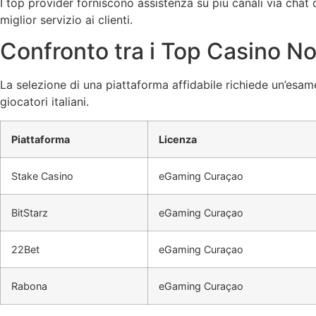
I top provider forniscono assistenza su più canali via chat d
miglior servizio ai clienti.
Confronto tra i Top Casino 
La selezione di una piattaforma affidabile richiede un’esame
giocatori italiani.
Piattaforma
Licenza
Stake Casino
eGaming Curaçao
BitStarz
eGaming Curaçao
22Bet
eGaming Curaçao
Rabona
eGaming Curaçao