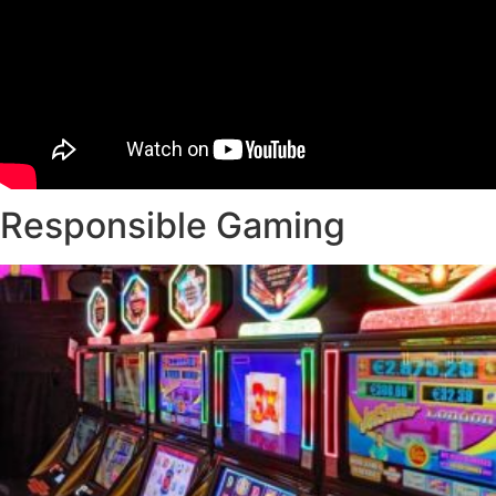
Responsible Gaming